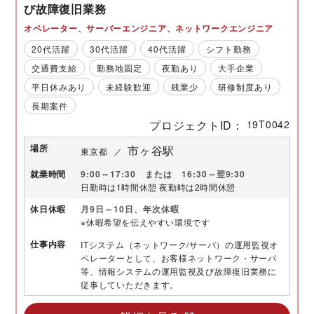
び故障復旧業務
オペレーター
サーバーエンジニア
ネットワークエンジニア
20代活躍
30代活躍
40代活躍
シフト勤務
交通費支給
勤務地固定
夜勤あり
大手企業
平日休みあり
未経験歓迎
残業少
研修制度あり
長期案件
プロジェクトID
19T0042
場所
市ヶ谷駅
東京都
就業時間
9:00～17:30 または 16:30～翌9:30
日勤時は1時間休憩 夜勤時は2時間休憩
休日
休暇
月9日～10日、年次休暇
※休暇希望を伝えやすい環境です
仕事内容
ITシステム（ネットワーク/サーバ）の運用監視オ
ペレーターとして、お客様ネットワーク・サーバ
等、情報システムの運用監視及び故障復旧業務に
従事していただきます。