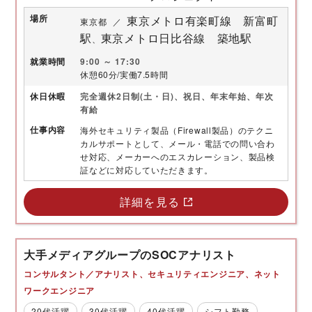
場所
東京メトロ有楽町線 新富町
東京都
駅
東京メトロ日比谷線 築地駅
就業時間
9:00 ～ 17:30
休憩60分/実働7.5時間
休日
休暇
完全週休2日制(土・日)、祝日、年末年始、年次
有給
仕事内容
海外セキュリティ製品（Firewall製品）のテクニ
カルサポートとして、メール・電話での問い合わ
せ対応、メーカーへのエスカレーション、製品検
証などに対応していただきます。
詳細を見る
大手メディアグループのSOCアナリスト
コンサルタント／アナリスト
セキュリティエンジニア
ネット
ワークエンジニア
20代活躍
30代活躍
40代活躍
シフト勤務