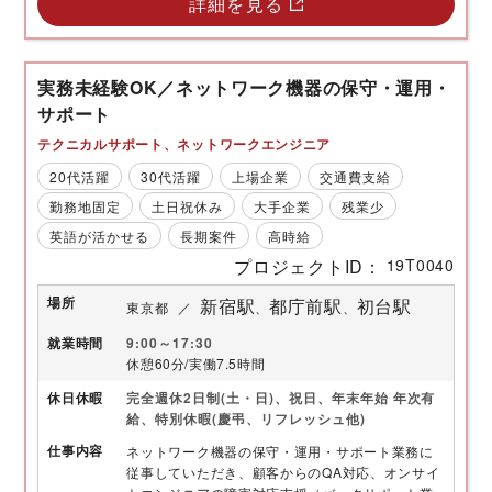
詳細を見る
実務未経験OK／ネットワーク機器の保守・運用・
サポート
テクニカルサポート
ネットワークエンジニア
20代活躍
30代活躍
上場企業
交通費支給
勤務地固定
土日祝休み
大手企業
残業少
英語が活かせる
長期案件
高時給
プロジェクトID
19T0040
場所
新宿駅
都庁前駅
初台駅
東京都
就業時間
9:00～17:30
休憩60分/実働7.5時間
休日
休暇
完全週休2日制(土・日)、祝日、年末年始 年次有
給、特別休暇(慶弔、リフレッシュ他)
仕事内容
ネットワーク機器の保守・運用・サポート業務に
従事していただき、顧客からのQA対応、オンサイ