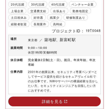
20代活躍
30代活躍
40代活躍
ベンチャー企業
上場企業
交通費支給
出張あり
勤務地固定
土日祝休み
好待遇
残業少
研修制度あり
経験者歓迎
長期案件
高時給
プロジェクトID
19T0048
場所
築地駅
新富町駅
東京都
就業時間
9:00～18:00
休憩1時間/実働8時間
休日
休暇
完全週休2日制(土・日)、祝日、年末年始、年次
有給
仕事内容
2001年の創業以来、セキュリティ専業ベンダーと
してサービス提供を続けるセキュアヴェイル社で
のお仕事です。NWやサーバーの構築経験を活かし
たい方、セキュリティエンジニアを目指したい方
におすすめです。
詳細を見る