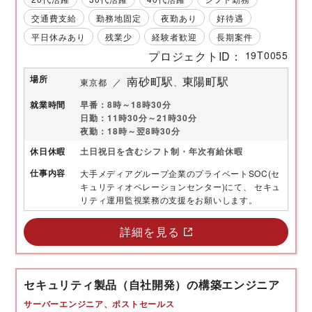
交通費支給
勤務地固定
夜勤あり
好待遇
平日休みあり
残業少
経験者歓迎
長期案件
プロジェクトID
19T0055
場所
南砂町駅
東陽町駅
東京都
就業時間
早番：8時～18時30分
日勤：11時30分～21時30分
夜勤：18時～翌8時30分
休日
休暇
土日祝日を含むシフト制・年次有給休暇
仕事内容
大手メディアグループ企業のプライベートSOC(セ
キュリティオペレーションセンター)にて、 セキュ
リティ運用監視業務の支援をお願いします。
詳細を見る
セキュリティ製品（自社開発）の構築エンジニア
サーバーエンジニア
ポストセールス